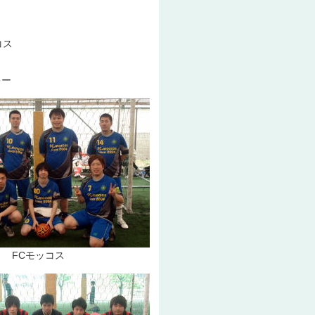
コス
キー
ッコス