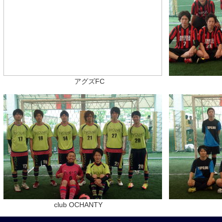
アグズFC CHE
club OCHANTY TO