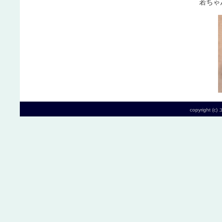
若
copyright (c